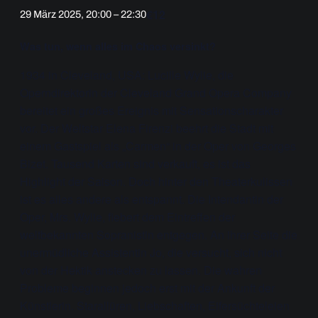
€12
29 März 2025, 20:00
–
22:30
Was tun, wenn alles im Chaos versinkt?
1
934 in Cleveland, USA: Lucille Wylie, die
Operndirektorin der Cleveland Grand Opera Company
bereitet ein großes Ereignis mit Sensationscharakter
vor.
Der Weltstar Elena Firenzi beehrt die Stadt m
i
t
einem Gastspiel als „Carmen“ in der Oper von Georges
Bizet. Tausend Karten sind verkauft, es ist das
Highlight der Saison. Doch hinter den Theaterkulissen
ist es alles andere als entspannt. Die Intendantin der
Oper, Mrs. Wylie, fiebert dem Eintreffen der
weltbekannten Sopranistin entgegen. An ihrer Seite die
unermüdliche Assistentin Jo, die versucht, sich nicht
von der Hektik anstecken zu lassen. Die wahren
Probleme beginnen jedoch erst mit der Ankunft der
Künstlerin. Starallüren, Liebschaften, Eifersüchteleien