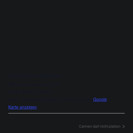
VERANSTALTUNGSORT
Mädchengymnasium Jülich
Doktor-Weyer-Straße 5
Jülich
,
Nordrhein-Westfalen
52428
Germany
Google
Karte anzeigen
Carmen darf nicht platzen