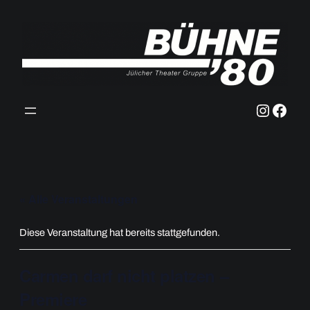
Instag
Face
« Alle Veranstaltungen
Diese Veranstaltung hat bereits stattgefunden.
Carmen darf nicht platzen –
Premiere