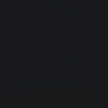
und nicht zuletzt ein unerwarteter Ausfall drohen, die
Aufführung platzen zu lassen. Mrs. Wylie ist
verzweifelt. Doch ihre unscheinbare dafür umso
einfallsreichere und talentierte Assistentin Jo entwickelt
einen Plan, die Aufführung zu retten. Denn CARMEN
DARF NICHT PLATZEN! Wird es gelingen, nicht nur
Publikum und Kritiker zu überzeugen, sondern auch
Verantwortliche und Mitwirkende zu überlisten? Es gilt
also bis zum Schlussapplaus des Opernpublikums zu
improvisieren und auch manchen unerwarteten
Hindernissen in Person einer begeisterten Pagin, die
sich als größter Fan der Sopranistin erweist, des
verliebten Sohns der Intendantin, eines nicht minder
leidenschaftlichen Tenors sowie eines eifersüchtigen
Ehemann auszuweichen. Eigentlich alles wie im
wahren Leben.