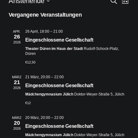
Veranst
Ver
Anstehende
Liste
Ans
Suche
Datum
Vergangene Veranstaltungen
Nav
wählen.
und
Ansicht
26 April, 18:00
–
21:00
APR.
26
Navigat
Eingeschlossene Gesellschaft
2026
Theater Düren im Haus der Stadt
Rudolf-Schock-Platz,
Düren
€12,50
21 März, 20:00
–
22:00
MÄRZ
21
Eingeschlossene Gesellschaft
2026
Mädchengymnasium Jülich
Doktor-Weyer-Straße 5, Jülich
€12
20 März, 20:00
–
22:00
MÄRZ
20
Eingeschlossene Gesellschaft
2026
Mädchengymnasium Jülich
Doktor-Weyer-Straße 5, Jülich