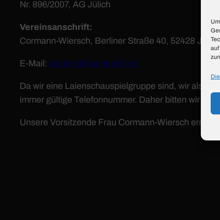
Nr. 896/2007, AG Jülich
Um 
Vereinsanschrift:
Ger
Tec
Cormann-Wiersch, Berliner Straße 40, 52428 Jülich
auf
zur
E-Mail:
kontakt@buehne80.de
Die
Da wir eine Laienschauspielgruppe sind, wir also 
immer gültige Telefonnummer. Daher bitten wir Sie,
Unsere Vorsitzende Frau Cormann-Wiersch erreiche