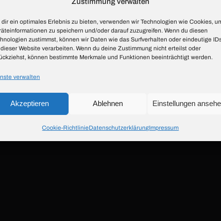
Zustimmung verwalten
dir ein optimales Erlebnis zu bieten, verwenden wir Technologien wie Cookies, u
äteinformationen zu speichern und/oder darauf zuzugreifen. Wenn du diesen
hnologien zustimmst, können wir Daten wie das Surfverhalten oder eindeutige ID
 dieser Website verarbeiten. Wenn du deine Zustimmung nicht erteilst oder
ückziehst, können bestimmte Merkmale und Funktionen beeinträchtigt werden.
nste verwalten
nur unserem Hobby nachgehen, und sich unsere Ansprechpa
 wenn Sie Kontakt aufnehmen wollen, sich per Email oder
Akzeptieren
Ablehnen
Einstellungen anseh
n Sie unter 02461- 34 89 31.
Cookie-Richtlinie
Datenschutzerklärung
Impressum