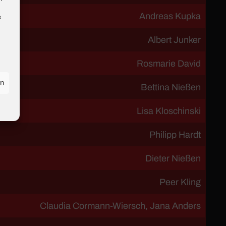
Andreas Kupka
s
Albert Junker
Rosmarie David
en
Bettina Nießen
Lisa Kloschinski
Philipp Hardt
Dieter Nießen
Peer Kling
Claudia Cormann-Wiersch, Jana Anders