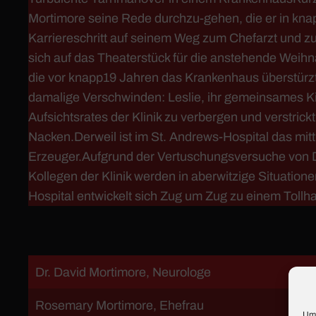
Mortimore seine Rede durchzu-gehen, die er in knap
Karriereschritt auf seinem Weg zum Chefarzt und 
sich auf das Theaterstück für die anstehende Weih
die vor knapp19 Jahren das Krankenhaus überstürzt 
damalige Verschwinden: Leslie, ihr gemeinsames Kin
Aufsichtsrates der Klinik zu verbergen und verstric
Nacken.Derweil ist im St. Andrews-Hospital das mitt
Erzeuger.Aufgrund der Vertuschungsversuche von Dr
Kollegen der Klinik werden in aberwitzige Situationen
Hospital entwickelt sich Zug um Zug zu einem Tollh
Dr. David Mortimore, Neurologe
Rosemary Mortimore, Ehefrau
Um 