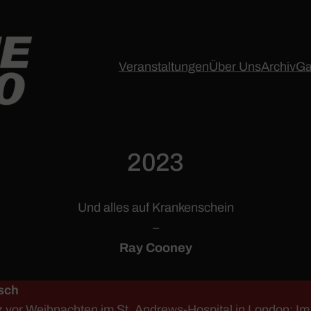
Veranstaltungen
Über Uns
Archiv
Ga
2023
Und alles auf Krankenschein
–
Ray Cooney
sch
vor Weihnachten im St. Andrews-Hospital in London: Im 