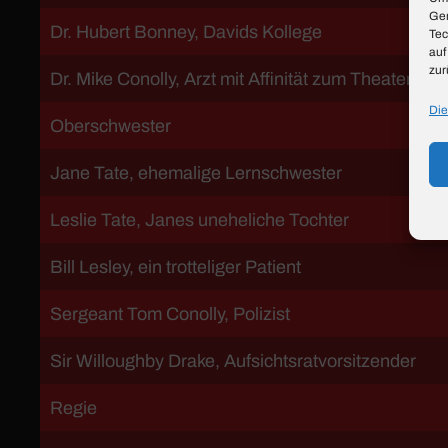
Ger
Dr. Hubert Bonney, Davids Kollege
Tec
auf
zur
Dr. Mike Conolly, Arzt mit Affinität zum Theater
Die
Oberschwester
Jane Tate, ehemalige Lernschwester
Leslie Tate, Janes uneheliche Tochter
Bill Lesley, ein trotteliger Patient
Sergeant Tom Conolly, Polizist
Sir Willoughby Drake, Aufsichtsratvorsitzender
Regie