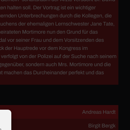
halten soll. Der Vortrag ist ein wichtiger
uernden Unterbrechungen durch die Kollegen, die
ftauchens der ehemaligen Lernschwester Jane Tate,
heirateten Mortimore nun den Grund für das
dal vor seiner Frau und dem Vorsitzenden des
ruck der Hauptrede vor dem Kongress im
 verfolgt von der Polizei auf der Suche nach seinem
 gegenüber, sondern auch Mrs. Mortimore und die
atient machen das Durcheinander perfekt und das
Andreas Hardt
Birgit Bergk
m