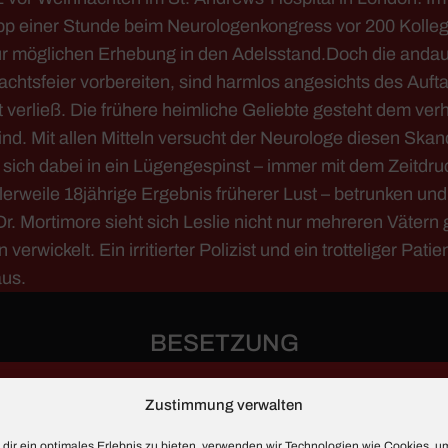
p einer Stunde beim Neurologenkongress vor 200 Kollegen 
zur möglichen Erhebung in den Adelsstand.Doch die anda
nachtsfeier vorbereiten, sind harmlos angesichts des Au
verließ. Die frühere heimliche Geliebte gesteht dem ver
d. Mit allen Mitteln versucht der Neurologe diesen Skan
kt sich dabei in ein Lügengespinst – immer mit dem Zeitd
lerweile 18jährige Ergebnis früherer Lust – betrunken und
. Mortimore sieht sich Leslie nicht nur mehreren Vätern
 verwickelt. Ein irritierter Polizist und ein trotteliger P
aus.
BESETZUNG
Zustimmung verwalten
dir ein optimales Erlebnis zu bieten, verwenden wir Technologien wie Cookies, u