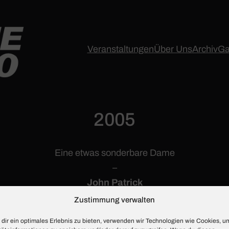
Veranstaltungen
Über Uns
Archiv
Ga
2005
Eine etwas sonderbare Dame
–
John Patrick
Zustimmung verwalten
dir ein optimales Erlebnis zu bieten, verwenden wir Technologien wie Cookies, u
iefkindern in ein Sanatorium gesteckt, da diese sich um i